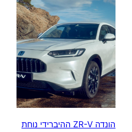
הונדה ZR-V ההיברידי נוחת