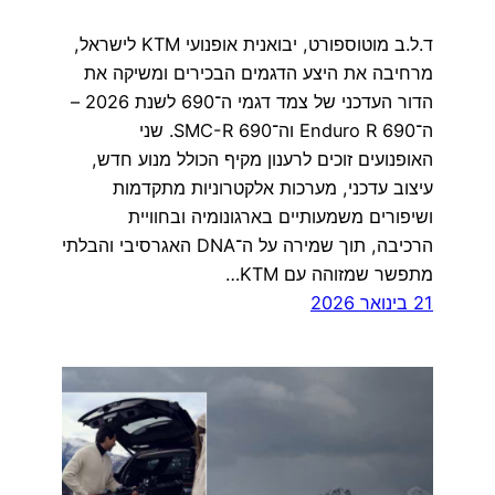
ד.ל.ב מוטוספורט, יבואנית אופנועי KTM לישראל,
מרחיבה את היצע הדגמים הבכירים ומשיקה את
הדור העדכני של צמד דגמי ה־690 לשנת 2026 –
ה־690 Enduro R וה־690 SMC-R. שני
האופנועים זוכים לרענון מקיף הכולל מנוע חדש,
עיצוב עדכני, מערכות אלקטרוניות מתקדמות
ושיפורים משמעותיים בארגונומיה ובחוויית
הרכיבה, תוך שמירה על ה־DNA האגרסיבי והבלתי
מתפשר שמזוהה עם KTM…
21 בינואר 2026