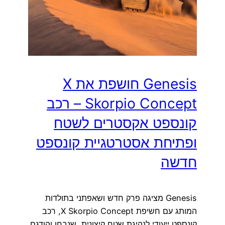
Genesis חושפת את X
Skorpio Concept – רכב
קונספט אקסטרים לשטח
ופתיחת אסטרטגיית קונספט
חדשה
Genesis מציגה פרק חדש ושאפתני בתולדות
המותג עם חשיפת X Skorpio Concept, רכב
קונספט ייעודי לנהיגת שטח קיצונית, שנבחן והודגם