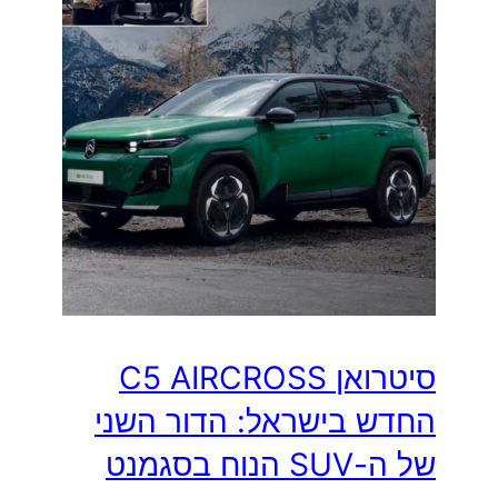
סיטרואן C5 AIRCROSS
החדש בישראל: הדור השני
של ה-SUV הנוח בסגמנט