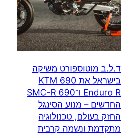
ד.ל.ב מוטוספורט משיקה
בישראל את KTM 690
Enduro R ו־690 SMC-R
החדשים – מנוע הסינגל
החזק בעולם, טכנולוגיה
מתקדמת ונשמה קרבית