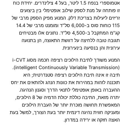
אטמוספרי בנפח 1.5 ליטר, בעל 4 צילינדרים. יחידת כוח
זו פותחה על מנת לספק שילוב אופטימלי בין ביצועים
זריזים ליעילות בצריכת דלק. המנוע מפיק הספק מרבי של
115 כוחות סוס ב-6,000 סל"ד ומומנט מרבי של 14.4
קג"מ המתקבל ב-4,500 סל"ד. נתונים אלו מבטיחים
תגובה טובה ללחיצה על דוושת התאוצה, הן בתנועה
עירונית והן בנסיעה בינעירונית.
המנוע משודך לתיבת הילוכים רציפה חכמה מסוג i-CVT
(intelligent Continuously Variable Transmission).
תיבה זו אינה תיבת הילוכים רציפה סטנדרטית; היא
תוכננה לזהות במהירות את כוונות הנהג ולהתאים את יחס
ההעברה באופן אופטימלי לתנאי הדרך וסגנון הנהיגה.
יתרה מזאת, התיבה כוללת יכולת הדמיה של 8 הילוכים,
המאפשרת תחושה מוכרת יותר של העברת הילוכים
ומעניקה חווית נהיגה דינמית יותר בעת הצורך, למשל בעת
האצה חזקה או ירידה במדרון.