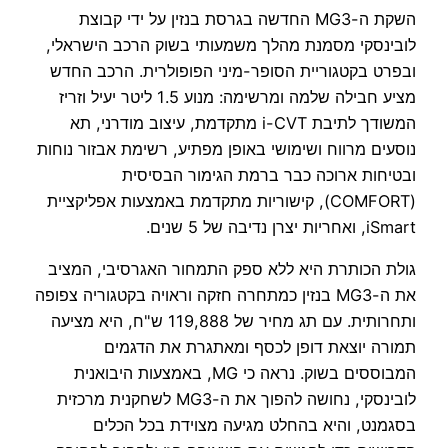
השקת ה-MG3 החדשה בגרסת בנזין על ידי קבוצת
לובינסקי מסמנת מהלך משמעותי בשוק הרכב הישראלי,
ובפרט בקטגוריית הסופר-מיני הפופולרית. הרכב החדש
מציע חבילה שלמה ומרשימה: מנוע 1.5 ליטר יעיל וזריז
המשודך לתיבת i-CVT מתקדמת, עיצוב מודרני, תא
נוסעים מרווח ושימושי באופן מפתיע, רשימת אבזור נוחות
ובטיחות ארוכה כבר ברמת הגימור הבסיסית
(COMFORT), קישוריות מתקדמת באמצעות אפליקציית
iSmart, ואחריות יצרן נדיבה של 5 שנים.
גולת הכותרת היא ללא ספק התמחור האגרסיבי, המציב
את ה-MG3 בנזין כמתחרה חזקה וראויה בקטגוריה צפופה
ותחרותית. עם תג מחיר של 119,888 ש"ח, היא מציעה
תמורה יוצאת דופן לכסף ומאתגרת את הדגמים
המבוססים בשוק. נראה כי MG, באמצעות היבואנית
לובינסקי, נחושה להפוך את ה-MG3 לשחקנית מרכזית
בסגמנט, והיא בהחלט מגיעה מצוידת בכל הכלים