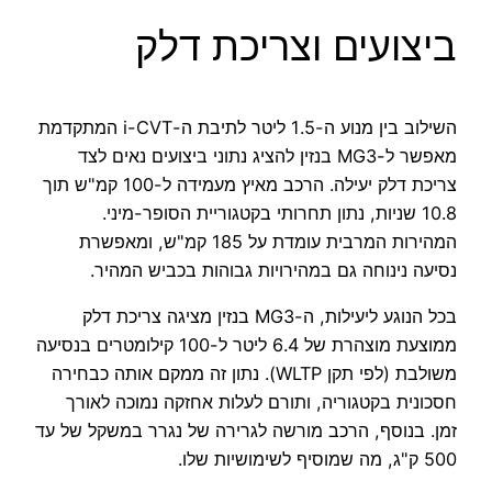
ביצועים וצריכת דלק
השילוב בין מנוע ה-1.5 ליטר לתיבת ה-i-CVT המתקדמת
מאפשר ל-MG3 בנזין להציג נתוני ביצועים נאים לצד
צריכת דלק יעילה. הרכב מאיץ מעמידה ל-100 קמ"ש תוך
10.8 שניות, נתון תחרותי בקטגוריית הסופר-מיני.
המהירות המרבית עומדת על 185 קמ"ש, ומאפשרת
נסיעה נינוחה גם במהירויות גבוהות בכביש המהיר.
בכל הנוגע ליעילות, ה-MG3 בנזין מציגה צריכת דלק
ממוצעת מוצהרת של 6.4 ליטר ל-100 קילומטרים בנסיעה
משולבת (לפי תקן WLTP). נתון זה ממקם אותה כבחירה
חסכונית בקטגוריה, ותורם לעלות אחזקה נמוכה לאורך
זמן. בנוסף, הרכב מורשה לגרירה של נגרר במשקל של עד
500 ק"ג, מה שמוסיף לשימושיות שלו.