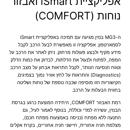
אפליקציית iSmart ואבזור
נוחות (COMFORT)
ה-MG3 בנזין מגיעה עם תמיכה באפליקציית iSmart
לסמארטפון. אפליקציה זו מאפשרת לבעל הרכב לקבל
מידע מקיף ולבצע פעולות מרחוק. ניתן לאתר את הרכב על
המפה, לפתוח ולנעול את הדלתות, לבדוק את כמות הדלק
וטווח הנסיעה הנותר, לקבל התראות אבחון על מצב הרכב
(Diagnostics) והתראות על לחץ אוויר נמוך בצמיגים.
הקישוריות הזו מוסיפה שכבה נוספת של נוחות ושליטה
בחווית הבעלות על הרכב.
רמת האבזור COMFORT, היחידה המוצעת כרגע בגרסת
הבנזין, עשירה למדי וכוללת, בנוסף לאמור לעיל, גם
התנעה ללא מפתח (כניסה באמצעות מפתח חכם),
מצלמת חניה אחורית, חיישני חניה אחוריים, בקרת אקלים