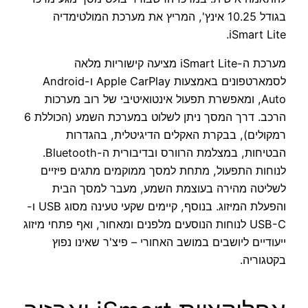
בגודל 10.25 אינץ', המריץ את מערכת המולטימדיה
iSmart Lite.
מערכת ה-iSmart Lite מציעה קישוריות מלאה
לסמארטפונים באמצעות Apple CarPlay ו-Android
Auto, ומאפשרת תפעול אינטואיטיבי של רוב מערכות
הרכב. דרך המסך ניתן לשלוט במערכת השמע (הכוללת 6
רמקולים), בבקרת האקלים הדיגיטלית, בהגדרות
הבטיחות, במצלמת הרוורס ובדיבורית ה-Bluetooth.
לנוחות התפעול, מתחת למסך ממוקמים מתגים פיזיים
לשליטה מהירה בעוצמת השמע, מעבר למסך הבית
והפעלת המיזוג. בנוסף, קיימים שקעי טעינה מסוג USB ו-
USB-C לנוחות הנוסעים מלפנים ומאחור, ואף פתחי מיזוג
ייעודיים ליושבים במושב האחורי – פיצ'ר שאינו נפוץ
בקטגוריה.