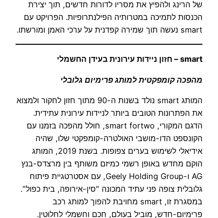
של הרינג ולהפיץ את מסריו לדורות חדשים, תוך יצירת
הכנסות לתמיכה במטרותיה הפילנתרופיות. הפרויקט עם
smart נעשה תוך שמירה קפדנית על ערכי האמן ומורשתו.
smart – חזון ניידות עירונית בעידן החשמלי
מהפכה קומפקטית למותג פרימיום גלובלי
המותג smart נולד בשנות ה-90 מתוך חזון לחקור ולמצוא
את הפתרונות הטובים ביותר לניידות עירונית עתידית.
הדגם המקורי, smart fortwo, חולל מהפכה בזמנו עם
הקונספט הדו-מושבי האולטרה-קומפקטי שלו, שהיה
אידיאלי לשימוש בערים צפופות. בשנת 2019, המותג
הוקם מחדש באופן רשמי כמיזם משותף בין מרצדס-בנץ
AG ו-Geely Holding Group, עם אסטרטגיית פיתוח
גלובלית צופה פני עתיד המכונה "סין-אירופה, בית כפול".
במסגרת זו, smart מחויבת להפוך למותג רכב
פרימיום-חדש, מוביל בעולם, חכם וחשמלי לחלוטין.