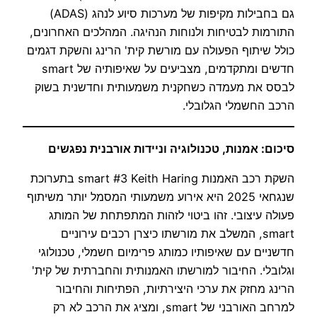
גם בחבילות מקיפות של מערכות סיוע לנהג (ADAS)
התורמות לבטיחות ולנוחות הנהיגה. המהלכים האחרונים,
כולל שיתוף הפעולה עם מורשת קית' הרינג והשקת דגמים
חדשים ומתקדמים, מצביעים על שאיפותיה של smart
לבסס את מעמדה כשחקנית משמעותית וחדשנית בשוק
הרכב החשמלי הגלובלי.
סיכום: אמנות, טכנולוגיה וניידות אורבנית נפגשים
השקת רכב האמנות smart #3 Keith Haring בתערוכת
שנגחאי 2025 היא אירוע משמעותי המסמל יותר משיתוף
פעולה עיצובי. זהו ביטוי לזהות המתפתחת של המותג
smart, המשלב את מורשתו כיצרן רכבים עירוניים
חדשניים עם שאיפותיו כמותג פרימיום חשמלי, טכנולוגי
וגלובלי. החיבור למורשתו האמנותית והחברתית של קית'
הרינג מחזק את ערכי היצירתיות, הפתיחות והחיבור
למרחב האורבני של smart, ומציג את הרכב לא רק