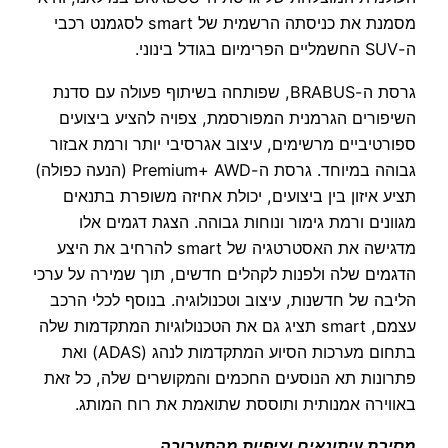
מסמנת את כניסתה הרשמית של smart לסגמנט רכבי
ה-SUV החשמליים הפרימיום בגודל בינוני.
גרסת ה-BRABUS, שפותחה בשיתוף פעולה עם סדנת
השיפורים הגרמנית המפורסמת, צפויה להציע ביצועים
ספורטיביים מרשימים, עיצוב אגרסיבי יותר ורמת אבזור
גבוהה במיוחד. גרסת ה-Premium+ AWD (הנעה כפולה)
תציע איזון בין ביצועים, יכולת אחיזה משופרת בתנאים
מגוונים ורמת גימור ונוחות גבוהה. הצגת דגמים אלו
מדגישה את האסטרטגיה של smart להרחיב את היצע
הדגמים שלה ולפנות לקהלים חדשים, תוך שמירה על ערכי
הליבה של חדשנות, עיצוב וטכנולוגיה. בנוסף לכלי הרכב
עצמם, smart תציג גם את הטכנולוגיות המתקדמות שלה
בתחום מערכות הסיוע המתקדמות לנהג (ADAS) ואת
פתרונות תא הנוסעים החכמים והמקושרים שלה, כל זאת
באווירה אמנותית ותוססת שתואמת את רוח המותג.
מסיבת עיתונאים וציפיות מהתערוכה