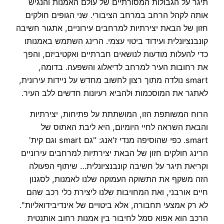
תיגר על הגבולות המסורתיים של עולם האמנות והנגיש
אותה לקהל הרחב במרחב הציבורי. שני הגופים חולקים
חזון של הבאת יצירתיות למרחבים עירוניים, אתגור חשיבה
קונבנציונלית ועידוד ביטוי עצמי. הרינג השתמש באמנותו
כדי להעלות מודעות לנושאים חברתיים ואקטיביזם, והפך
את רחובות העיר למרחב לדיאלוג והשפעה. בדומה,
smart נולדה מתוך רצון לחשוב מחדש על ניידות עירונית,
לאתגר את המוסכמות ולהביא רעיונות חדשים ללב העיר.
הרוח המשותפת הזו, המושתתת על פתיחות, יצירתיות
והבאת השראה לחיי היומיום, היא ליבת האתוס של
smart. כפי שהוסיפה מנדי ז'אנג: "גם smart וגם קית'
הרינג חולקים חזון של הבאת יצירתיות למרחבים עירוניים
וקריאת תיגר על חשיבה קונבנציונלית… שיתוף הפעולה
הזה משקף את התשוקה העמוקה שלנו לאמנות, לסגנון
חיים אורבני, ואת המחויבות שלנו ליצירת כלי רכב שהם
לא רק אמצעי תחבורה, אלא ביטויים של אינדיבידואליות".
הרכב הוא אפוא סמל לחיבור בין אמנות רחוב אותנטית