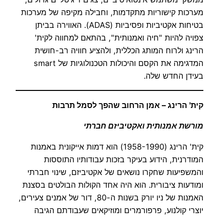
מערכות קישוריות מתקדמות, וחבילה מקיפה של מערכות
בטיחות אקטיביות ופסיביות (ADAS). האווירה בביתן
צפויה להיות "חיה ואמנותית", בהתאם למחווה לקית'
הרינג ולרוח המותג הכללית, ולהציע חוויה רב-חושית
המדגימה את הקסם והיכולות הטכנולוגיות של smart
בעידן החדש שלה.
קית' הרינג – אמן הרחוב שהפך לסמל תרבות
מורשת אמנותית ואקטיביזם חברתי
קית' הרינג (1958-1990) הוא דמות אייקונית באמנות
המודרנית, הידוע בעיקר בזכות עבודותיו התוססות
והמשפיעות שחקרו נושאים של אקטיביזם, שינוי חברתי
ומודעות ציבורית. הוא היה אחד הקולות הבולטים בסצנת
האמנות של ניו יורק בשנות ה-80, דור של אמנים צעירים,
יוצרי קולנוע, פרפורמרים ומוזיקאים שעבודתם הגיבה