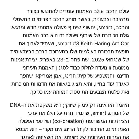
עולם הרכב ועולם האמנות עומדים להתנגש בצורה
מרהיבה וצבעונית, כאשר מותג הרכב הפרימיום החשמלי
והחכם, smart, יחשוף שיתוף פעולה אמנותי חדש ומרגש.
גולת הכותרת של שיתוף פעולה זה היא רכב האמנות
smart #3 Keith Haring Art Car, שעתיד לערוך את
הופעת הבכורה העולמית שלו בתערוכת הרכב הבינלאומית
של שנגחאי 2025, שתיפתח ב-23 באפריל. יצירת אמנות
ממונעת זו נועדה לחלוק כבוד לסגנון האמנות העירוני
הדינמי והמשפיע של קית' הרינג, אמן אמריקאי שהפך
לאגדה עוד בחייו, והיא תציג בגאווה את הדמויות המוכרות
ואת פלטת הצבעים התוססת המזוהה עמו כל כך.
היוזמה הזו אינה רק גימיק שיווקי; היא משקפת את ה-DNA
של המותג smart, שתמיד חרת על דגלו את ערכי
היצירתיות המשותפת (co-creation) ושיתופי הפעולה
האמנותיים. החיבור לקית' הרינג אינו מקרי – הוא מבטא
את המהות העירונית של smart ואת השאיפה לאתגר