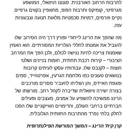
לתרבות הרחוב האורבנית. סגנונו הויזואלי, המושפע
מגרפיטי, קומיקס ותרבות הפופ, מתאפיין בקווים גרפיים
נקיים וזורמים, דמויות סכמטיות מלאות תנועה וצבעוניות
עזה.
מה שהפך את הרינג לייחודי ופורץ דרך היה הסירוב שלו
להגביל את אמנותו לחללי הגלריות המסורתיים. הוא האמין
שאמנות צריכה להיות נגישה לכולם, ולכן הפך את המרחב
הציבורי – קירות רכבת תחתית, חומות בניינים ושלטי
חוצות – לקנבס שלו. עבודותיו עסקו לעיתים קרובות
בנושאים טעונים כמו מלחמת הגרעין, אפרטהייד, סמים
ומגפת האיידס, והן הצליחו להעביר מסרים מורכבים
בצורה ישירה וויזואלית שדיברה לקהל רחב. מורשתו של
הרינג ממשיכה להשפיע על אמנים, מעצבים ופעילים
חברתיים ברחבי העולם, והדימויים האייקוניים שלו הפכו
לחלק בלתי נפרד מהתרבות החזותית הגלובלית.
קרן קית' הרינג – המשך המורשת הפילנתרופית