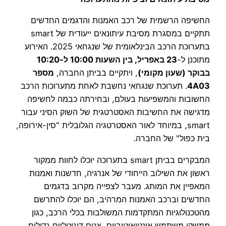
החשיפה הרשמית של רכב האמנות והדגמים החדשים
תתקיים במסגרת מסיבת עיתונאים ייעודית של smart
בתערוכת הרכב הבינלאומית של שנגחאי 2025. האירוע
מתוכנן ל-
23 באפריל, בין השעות 10:00 ל-10:20
בבוקר (שעון מקומי)
, ויתקיים בביתן החברה,
מספר
4A03
. תערוכת שנגחאי נחשבת לאחת מתערוכות הרכב
החשובות והמשפיעות בעולם, ובחירתה כבמה לחשיפה
מדגישה את החשיבות האסטרטגית של השוק הסיני עבור
smart, במיוחד לאור האסטרטגיה הגלובלית "סין-אירופה,
בית כפול" של החברה.
המבקרים בביתן smart בתערוכה יוכלו לחוות ממקור
ראשון את השילוב הייחודי של אנרגיה, חדשנות ואמנות
המאפיין את המותג. מעבר לצפייה מקרוב בדגמים
החדשים וברכב האמנות המרהיב, הם יוכלו להתרשם
מהטכנולוגיות המתקדמות המשולבות בכלי הרכב, כגון
ממשקי משתמש אינטואיטיביים, צגים דיגיטליים גדולים,