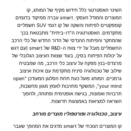
השינוי האסטרטגי כלל חידוש מקיף של המותג, קו
המוצרים והמודל העסקי. smart עברה ממיקוד בדגמים
קומפקטיים לפיתוח והשקה של קו דגמי SUV חשמליים
מתקדמים. האסטרטגיה ה"דו-ביתית" מתבטאת בכך
שהמחקר והפיתוח ההנדסי של הדור החדש של כלי הרכב
החשמליים מובל על ידי צוות ה-R&D של smart (עם דגש
על יכולות הפיתוח בסין), בעוד שצוות העיצוב הגלובלי של
מרצדס-בנץ מפקח על עיצוב כלי הרכב, מה שמבטיח
שילוב של טכנולוגיה סינית מתקדמת עם איכות ועיצוב
גרמניים. המותג פועל כעת תחת הסלוגן המעודכן "open
your mind", המשקף מחויבות לאמץ מגוון מחשבות,
תרבויות ואמונות, בגישה אופטימית ופתוחה, ולהפוך
השראה למציאות באמצעות חדשנות.
עיצוב, טכנולוגיה ופורטפוליו מוצרים מורחב
קו המוצרים הנוכחי של smart מדגים את המהפך שעבר