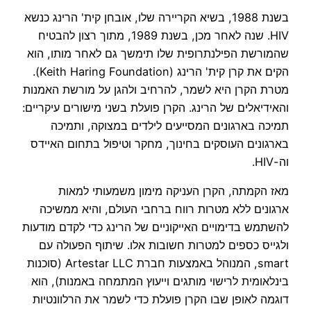
בשנת 1988, בשיא הקריירה שלו, אובחן קית' הרינג כנשא
HIV. שנה לאחר מכן, בשנת 1989, מתוך רצון להבטיח
שהמורשת הפילנתרופית שלו תימשך גם לאחר מותו, הוא
הקים את קרן קית' הרינג (Keith Haring Foundation).
מטרת הקרן היא לשמר, להרחיב ולהגן על מורשת האמנות
והאידיאלים של הרינג. הקרן פועלת בשני מישורים עיקריים:
תמיכה בארגונים המסייעים לילדים במצוקה, ותמיכה
בארגונים העוסקים בחינוך, מחקר וטיפול בתחום האיידס
וה-HIV.
מאז הקמתה, הקרן העניקה מימון משמעותי למאות
ארגונים ללא מטרות רווח ברחבי העולם, והיא ממשיכה
להשתמש בדימויים האייקוניים של הרינג כדי לקדם מודעות
ולגייס כספים למטרות חשובות אלו. שיתוף הפעולה עם
smart, המנוהל באמצעות חברת Artestar LLC (סוכנות
בינלאומית לרישוי מותגים וייעוץ המתמחה באמנות), הוא
דוגמה לאופן שבו הקרן פועלת כדי לשמר את הרלוונטיות