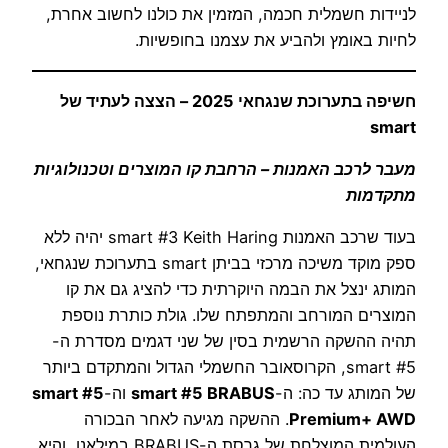
לניידות חשמלית חכמה, המזמין את כולנו לחשוב אחרת,
לחיות באומץ ולהביע את עצמנו בחופשיות.
חשיפה בתערוכת שנגחאי 2025 – הצצה לעתיד של
smart
מעבר לרכב האמנות – הרחבת קו המוצרים וטכנולוגיות
מתקדמות
בעוד שרכב האמנות smart #3 Keith Haring יהיה ללא
ספק מוקד משיכה מרכזי בביתן smart בתערוכת שנגחאי,
המותג ינצל את הבמה היוקרתית כדי להציג גם את קו
המוצרים המורחב והמתפתח שלו. גולת כותרת נוספת
תהיה ההשקה הרשמית בסין של שני דגמים מסדרת ה-
smart #5, הקרוסאובר החשמלי הגדול והמתקדם ביותר
של המותג עד כה: ה-
smart #5 BRABUS
וה-
smart #5
Premium+ AWD
. ההשקה מגיעה לאחר הבכורה
העולמית המוצלחת של גרסת ה-BRABUS במילאנו, והיא