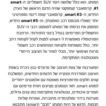
המותג. הוא כולל שלושה דגמי SUV חשמליים: ה-
smart
#1
, קרוסאובר קומפקטי שהיה הדגם הראשון של העידן
החדש; ה-
smart #3
, קרוסאובר קופה דינמי וספורטיבי
יותר (שעליו מבוסס רכב האמנות); וה-
smart #5
החדש,
המסמן את כניסתו של המותג לסגמנט רכבי ה-SUV
החשמליים הפרימיום בגודל בינוני התחרותי. הרחבת
הפורטפוליו מאפשרת ל-smart לפנות לקהל לקוחות רחב
יותר, כולל משפחות ולקוחות המחפשים רכב חשמלי
מרווח ושימושי יותר, מבלי לוותר על העיצוב הייחודי
והטכנולוגיה המתקדמת.
המעורבות של צוות העיצוב של מרצדס-בנץ ניכרת בשפת
העיצוב המודרנית והנקייה של הדגמים החדשים, המשלבת
קווים חלקים ופרופורציות מאוזנות עם אלמנטים ייחודיים
למותג smart. תאי הנוסעים מציעים חווית פרימיום עם
חומרים איכותיים, טכנולוגיות מתקדמות כמו צגים גדולים,
מערכות בידור ומולטימדיה מחוברות, ועוזרות קוליות
חכמות. הדגש על היות המותג "חכם" (smart) מתבטא