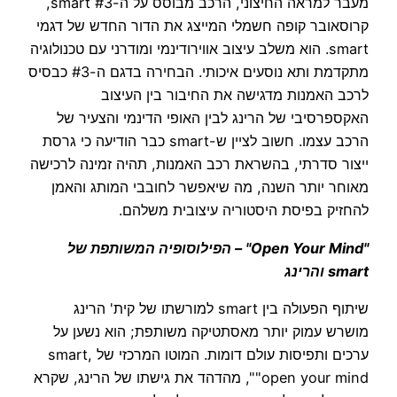
מעבר למראה החיצוני, הרכב מבוסס על ה-smart #3,
קרוסאובר קופה חשמלי המייצג את הדור החדש של דגמי
smart. הוא משלב עיצוב אווירודינמי ומודרני עם טכנולוגיה
מתקדמת ותא נוסעים איכותי. הבחירה בדגם ה-#3 כבסיס
לרכב האמנות מדגישה את החיבור בין העיצוב
האקספרסיבי של הרינג לבין האופי הדינמי והצעיר של
הרכב עצמו. חשוב לציין ש-smart כבר הודיעה כי גרסת
ייצור סדרתי, בהשראת רכב האמנות, תהיה זמינה לרכישה
מאוחר יותר השנה, מה שיאפשר לחובבי המותג והאמן
להחזיק בפיסת היסטוריה עיצובית משלהם.
"Open Your Mind" – הפילוסופיה המשותפת של
smart והרינג
שיתוף הפעולה בין smart למורשתו של קית' הרינג
מושרש עמוק יותר מאסתטיקה משותפת; הוא נשען על
ערכים ותפיסות עולם דומות. המוטו המרכזי של smart,
"open your mind", מהדהד את גישתו של הרינג, שקרא