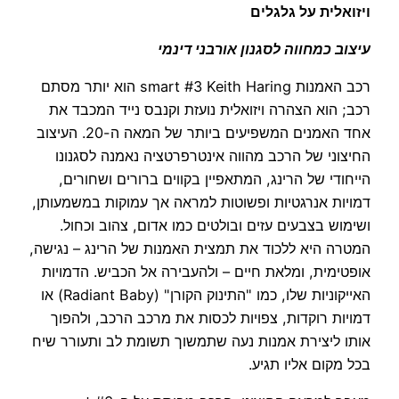
ויזואלית על גלגלים
עיצוב כמחווה לסגנון אורבני דינמי
רכב האמנות smart #3 Keith Haring הוא יותר מסתם
רכב; הוא הצהרה ויזואלית נועזת וקנבס נייד המכבד את
אחד האמנים המשפיעים ביותר של המאה ה-20. העיצוב
החיצוני של הרכב מהווה אינטרפרטציה נאמנה לסגנונו
הייחודי של הרינג, המתאפיין בקווים ברורים ושחורים,
דמויות אנרגטיות ופשוטות למראה אך עמוקות במשמעותן,
ושימוש בצבעים עזים ובולטים כמו אדום, צהוב וכחול.
המטרה היא ללכוד את תמצית האמנות של הרינג – נגישה,
אופטימית, ומלאת חיים – ולהעבירה אל הכביש. הדמויות
האייקוניות שלו, כמו "התינוק הקורן" (Radiant Baby) או
דמויות רוקדות, צפויות לכסות את מרכב הרכב, ולהפוך
אותו ליצירת אמנות נעה שתמשוך תשומת לב ותעורר שיח
בכל מקום אליו תגיע.