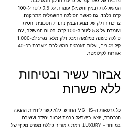
מרבית של 190 קמ"ש. צריכת הדלק המשולבת
המשוקללת (בנזין וחשמל) עומדת על 0.5 ליטר ל-100
ק"מ בלבד. גם כאשר הסוללה החשמלית מתרוקנת,
צריכת הדלק של מנוע הבנזין נותרת חסכונית יחסית
ועומדת על 5.8 ליטר ל-100 ק"מ. הטווח המשולב, עם
סוללה טעונה במלואה ומכל דלק מלא, מגיע לכ-1,000
קילומטרים, ועלות האנרגיה המשולבת מוערכת בכ-40
אגורות לקילומטר.
אבזור עשיר ובטיחות
ללא פשרות
כל גרסאות ה-MG HS החדש, ללא קשר ליחידת ההנעה
הנבחרת, יוצעו בישראל ברמת אבזור יחידה ועשירה
במיוחד – LUXURY. רמת גימור זו כוללת מפרט מקיף של