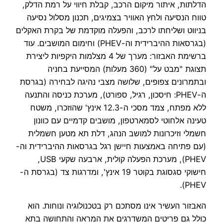
הדלתות, איתור מיקום הרכב, קבלת חיווי על רמת הדלק,
טווח הנסיעה ולחץ האוויר בצמיגים, תכנון מסלול נסיעה
בניווט ושליחתו לרכב, והפעלה מוקדמת של בקרת האקלים
(בגרסאות ההיברידית וה-PHEV) וחימום המושבים. עוד
ברשימת האבזור: מערך של 4 מצלמות היקפיות ליצירת
תצוגת "מבט על" (360 מעלות) המסייעת בחניה
ובתמרונים צפופים, שלושה מצבי נהיגה לבחירה (בגרסת
ה-PHEV: חיסכון, רגיל, ספורט), מערכת כניסה והתנעה
ללא מפתח, צמד מסכי ה-12.3 אינץ' שהוזכרו, משטח
טעינה אלחוטי לסמארטפון, מושבים קדמיים עם כוונון
חשמלי וזיכרונות למושב הנהג, דלת תא מטען חשמלית
(עם פתיחה באמצעות חיישן רגל בגרסאות ההיברידית וה-
PHEV), מערכת הפעלה קולית, ארבעה שקעי USB,
חישוקי סגסוגת בקוטר 19 אינץ', ומדרגות צד (בגרסת ה-
PHEV).
האבזור העשיר אינו מסתכם רק בטכנולוגיה ונוחות. הוא
כולל גם פריטים המשדרגים את המראה והתחושה בתא