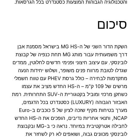
והטכנולוגיה הגבוהות המוצעות כסטנדרט בכל הגרסאות.
סיכום
השקת הדור השני של ה-MG HS בישראל מסמנת אבן
דרך משמעותית עבור מותג MG תחת כנפיה של קבוצת
לובינסקי. עם עיצוב חיצוני ופנימי חדשים לחלוטין, ממדים
שגדלו לטובת מרווח פנים משופר, ושלוש יחידות הנעה
מתקדמות לבחירה – כולל גרסת PHEV עם טווח חשמלי
מרשים של 109 ק"מ – ה-HS החדש מציב את עצמו
כשחקן מרכזי ומוביל בקטגוריית ה-SUV התחרותית. רמת
האבזור הגבוהה (LUXURY) כסטנדרט בכל הדגמים,
מערך בטיחות מקיף שזכה לציון של 5 כוכבים ב-Euro
NCAP, ותנאי אחריות נדיבים, הופכים את ה-HS החדש
לחבילה אטרקטיבית במיוחד. נראה כי ב-MG ובקבוצת
לובינסקי מכוונים גבוה, ושואפים לא רק לשחזר את