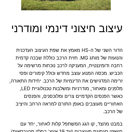
עיצוב חיצוני דינמי ומודרני
הדור השני של ה-HS מאמץ את שפת העיצוב העדכנית
והנועזת של מותג MG. חזית הרכב כוללת שבכה קדמית
רחבה ודומיננטית, המעניקה לרכב נוכחות מרשימה על
הכביש. מכסה המנוע עוצב מחדש וכולל קימורים ופסי
זרימה המדגישים את הדינמיות של הרכב. יחידות התאורה,
מלפנים ומאחור, מודרניות ומשלבות טכנולוגיית LED,
כאשר הפנסים הקדמיים צרים ומלוכסנים, והפנסים
האחוריים מעוצבים באופן התורם למראה הרחב והיציב
של הרכב.
במבט מהצד, קו הגג המשתפל קלות לאחור, יחד עם
חישוקי סגסוגת מעוצבים (עד 19 אינץ' בחלק מהגרסאות),