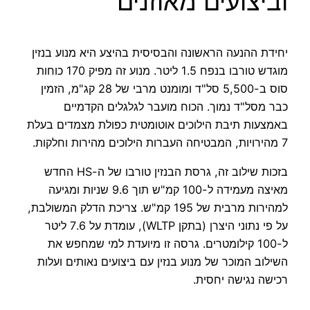
וביצועים מאוזנים
יחידת ההנעה הראשונה והבסיסית בהיצע היא מנוע בנזין
מוגדש טורבו בנפח 1.5 ליטר. מנוע זה מפיק 170 כוחות
סוס ב-5,500 סל"ד ומומנט מרבי של 28 קג"מ, הזמין
כבר מסל"ד נמוך. הכוח מועבר לגלגלים הקדמיים
באמצעות תיבת הילוכים אוטומטית כפולת מצמדים בעלת
7 מהירויות, המבטיחה העברות הילוכים מהירות וחלקות.
בזכות שילוב זה, גרסת הבנזין טורבו של ה-HS החדש
מאיצה מעמידה ל-100 קמ"ש תוך 9.6 שניות ומגיעה
למהירות מרבית של 195 קמ"ש. צריכת הדלק המשולבת,
על פי נתוני היצרן (בתקן WLTP), עומדת על 7.6 ליטר
ל-100 קילומטרים. גרסה זו מיועדת למי שמחפש את
השילוב המוכר של מנוע בנזין עם ביצועים נאותים ועלות
רכישה נגישה יחסית.