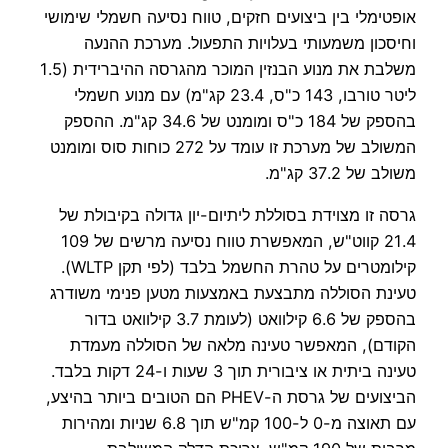
אופטימלי בין ביצועים חזקים, טווח נסיעה חשמלי שימושי
וחיסכון משמעותי בעלויות התפעול. מערכת ההנעה
משלבת את מנוע הבנזין המוכר מהגרסה ההיברידית (1.5
ליטר טורבו, 143 כ"ס, 23.4 קג"מ) עם מנוע חשמלי
בהספק של 184 כ"ס ומומנט של 34.6 קג"מ. ההספק
המשולב של מערכת זו עומד על 272 כוחות סוס ומומנט
משולב של 37.2 קג"מ.
גרסה זו מצוידת בסוללת ליתיום-יון גדולה בקיבולת של
21.4 קווט"ש, המאפשרת טווח נסיעה מרשים של 109
קילומטרים על טהרת החשמל בלבד (לפי תקן WLTP).
טעינת הסוללה מתבצעת באמצעות מטען פנימי משודרג
בהספק של 6.6 קילוואט (לעומת 3.7 קילוואט בדור
הקודם), המאפשר טעינה מלאה של הסוללה מעמדת
טעינה ביתית או ציבורית תוך 3 שעות ו-24 דקות בלבד.
הביצועים של גרסת ה-PHEV הם הטובים ביותר בהיצע,
עם תאוצה מ-0 ל-100 קמ"ש תוך 6.8 שניות ומהירות