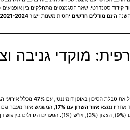
השנה הינם
מודלים חדשים
יחסית משנות ייצור
2021-2024
פית: מוקדי גניבה וצי
 את טבלת הסיכון באופן דומיננטי, עם
47%
מכלל אירועי הגנ
ד אחריו נמצא
אזור השרון
עם
17%
, המשמש אזור מעבר וגם י
כדלקמן: השפלה (11%), ירושלים ומודיעין (12%), הדרום (9%)