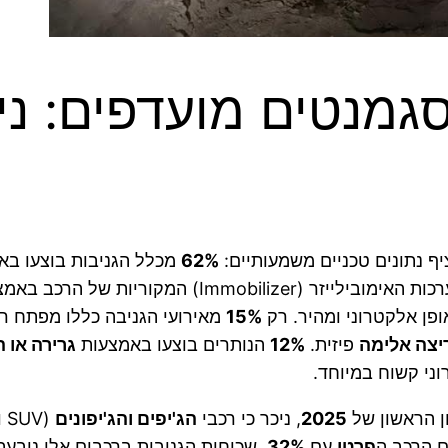
סגמנטים מועדפים: ני
ף נתונים טכניים משמעותיים:
62%
מכלל הגניבות בוצעו ב
15%
מאירועי הגניבה כללו מפתח ר
יצה אלימה
פיזית.
12%
הנותרים בוצעו באמצעות
גרירה או 
וני קשוח במיוחד.
ן הראשון של
2025
, ניכר כי רכבי
הג'יפים והג'יפונים
ם הרכב ה
פרטי
עם
32%
. שכיחות הגניבות ברכבים אלו נובעת