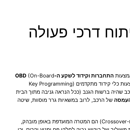
תוח דרכי פעולה
אמצעות
התחברות וקידוד לשקע ה-OBD
(On-Board
Diagnostics). שיטה זו מאפשרת לגנבים לעקוף את מערכות האימובילייזר (Immobilizer) המקוריות של הרכב באמצעות כלי קידוד מתקדמים (Key Programming
כב שהיה ברשות הגנב (ככל הנראה גניבה מתוך הבית
העמסה
של הרכב, לרוב במשאיות גרר מוסוות, שיטה
(SUV ו-Crossover) הם המטרה המועדפת באופן מובהק,
 משילוב של ביקוש גבוה לחלקי פח ומנוע יקרים, וכן