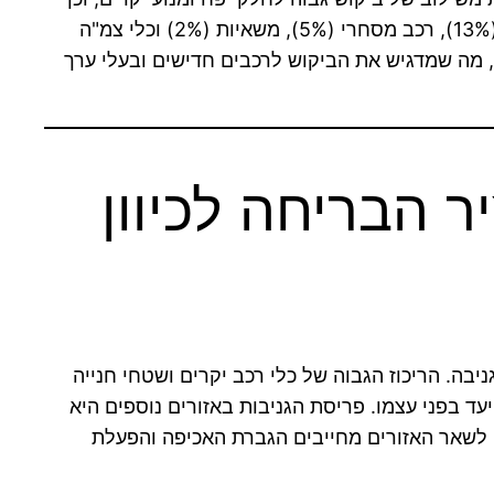
מערך אלקטרוני-מכני יחסית אחיד המאפשר שימוש בציוד קידוד סטנדרטי. שאר הסגמנטים מתחלקים בין אופנועים (13%), רכב מסחרי (5%), משאיות (2%) וכלי צמ"ה
, מה שמדגיש את הביקוש לרכבים חדישים ובעלי ערך
ר הבריחה לכיוון
יבה. הריכוז הגבוה של כלי רכב יקרים ושטחי חנייה
עד בפני עצמו. פריסת הגניבות באזורים נוספים היא
, הצפון (3%), ויו"ש (1%). הפערים הגדולים בין גוש דן לשאר האזורים מחייבים הגברת האכיפה והפעלת