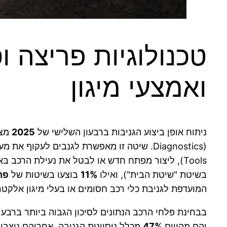
טכנולוגיות פריצה ו
ואמצעי מיגון
ניתוח אופן ביצוע הגניבות ברבעון השלישי של
2025
מצי
Tools), ליצור מפתח חדש או לבטל את נעילת הרכב באופן אלקטרוני ומהיר. רק
בשיטת "שיטת הבית"), ואילו
11%
בוצעו בשיטות של
פר
המועדפת לגניבת כלי רכב חסומים או בעלי מיגון אלקטר
בבחינת פלחי הרכב הנתונים לסיכון הגבוה ביותר ברבעו
והם מהווים
47%
מכלל ניסיונות הגניבה. אחריהם ניצבי