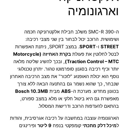
וארגונומיה
ה-390 SMC-R משלב חבילת אלקטרוניקה חכמה
ושימושית. הרוכב יכול לבחור בין שני מצבי רכיבה:
STREET
ו-
SPORT
. במצב SPORT, ניתנת האפשרות
לבטל לחלוטין את פעולת
בקרת האחיזה (Motorcycle
Traction Control – MTC)
, ובכך להשיג שליטה מלאה
יותר וכיף רכיבה בסגנון סופרמוטו טהור. יתרון טכנולוגי
נוסף הוא יכולת האופנוע "לזכור" את מצב הרכיבה האחרון
שנבחר, כך שהוא נשמר גם בהתנעה הבאה ללא צורך
בכוונון מחדש. מערכת ה-
ABS
מבית
Bosch 10.3MB
מאפשרת גם היא ביטול חלקי או מלא במצב ספורט,
בהתאם להעדפות הרוכב ודרישות המסלול.
הארגונומיה עוצבה במחשבה על רכיבה אגרסיבית, והודות
ל
מיכל דלק מתכתי
קומפקטי בנפח
9 ליטר
ופירינגים