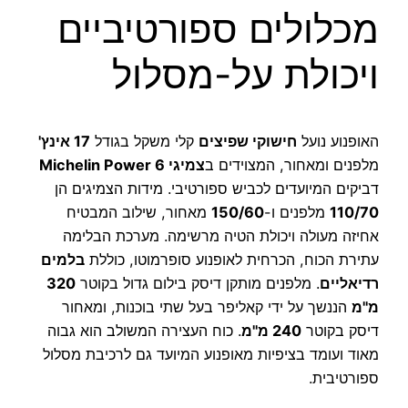
מכלולים ספורטיביים
ויכולת על-מסלול
האופנוע נועל
חישוקי שפיצים
קלי משקל בגודל
17 אינץ'
מלפנים ומאחור, המצוידים ב
צמיגי Michelin Power 6
דביקים המיועדים לכביש ספורטיבי. מידות הצמיגים הן
110/70
מלפנים ו-
150/60
מאחור, שילוב המבטיח
אחיזה מעולה ויכולת הטיה מרשימה. מערכת הבלימה
עתירת הכוח, הכרחית לאופנוע סופרמוטו, כוללת
בלמים
רדיאליים
. מלפנים מותקן דיסק בילום גדול בקוטר
320
מ"מ
הננשך על ידי קאליפר בעל שתי בוכנות, ומאחור
דיסק בקוטר
240 מ"מ
. כוח העצירה המשולב הוא גבוה
מאוד ועומד בציפיות מאופנוע המיועד גם לרכיבת מסלול
ספורטיבית.