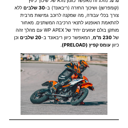
מ"מ
. מזלג זה מאפשר כוונון מלא של שיכוך כיווץ
(קומפרשן) ושיכוך החזרה (ריבאונד) ב-
30 שלבים
ללא
צורך בכלי עבודה, מה שמקנה לרוכב גמישות מרבית
להתאמת האופנוע לתנאי הרכיבה המשתנים. מאחור
מותקן בולם זעזועים יחיד של WP APEX עם מהלך זהה
של
230 מ"מ
, המאפשר כיוון ריבאונד ב-
20 שלבים
וכן
כיוון
עומס קפיץ (PRELOAD)
.