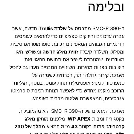
ובלימה
ה-390 SMC-R מתבסס על
שלדת Trellis
חדשה, אשר
עברה עדכונים וחיזוקים ספציפיים כדי להתאים לעומסים
הדינמיים הגבוהים המאפיינים רכיבת סופרמוטו אגרסיבית
ומסלול. השלדה קיבלה
זווית מזלג חדשה
ומשולשי היגוי
מעודכנים, שמטרתם לשפר את תחושת ההיגוי ואת
היציבות בפניות מהירות. השינויים המבניים נועדו גם להכיל
מערכת קירור גדולה יותר, הכרחית לשמירה על
טמפרטורת מנוע אופטימלית תחת עומס. בנוסף,
רגליות
הרוכב
מוקמו מחדש כדי לאפשר תנוחת רכיבת סופרמוטו
אגרסיבית, המאפשרת שליטה מרבית באופנוע.
מערכת המתלים של ה-390 SMC-R היא מהמובילות
בקטגוריה ומבית
WP APEX
. מלפנים מותקן
מזלג
קרטרידג' פתוח
בקוטר
43 מ"מ
המציע
מהלך של 230