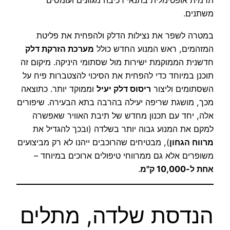
תרמית אופטימלית בתנאי רכיבה מגוונים ועומסים
משתנים.
במטרה לשפר את נצילות הדלק ולהפחית את פליטת
המזהמים, ראש המנוע החדש כולל
מערכת הזרקת דלק
חדשנית הממוקמת ישירות מול שסתומי היניקה. מיקום זה
תוכנן במיוחד כדי להפחית את הסיכוי להצטברות פיח על
השסתומים וליצור
ריסוס דלק יעיל
וממוקד יותר. כתוצאה
מכך, מושגת שריפה יעילה בהרבה בתא הבעירה. שיפורים
אלה, יחד עם תכנון מחדש של תיבת האוויר שאפשרה
למקם את המנוע גבוה יותר בשלדה (ובכך להגדיל את
מרווח הגחון
), מבטיחים שהרוכבים ייהנו לא רק מביצועים
משופרים אלא גם ממרווחי טיפולים ארוכים במיוחד –
אחת ל-10,000 ק"מ
.
הנדסת שלדה, מתלים