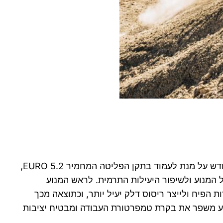
ה-KTM 390 ENDURO R מצויד בדור החדש של מנועי הצילינדר היחיד של KTM, המכונים LC4c. מנוע זה תוכנן מחדש על מנת לעמוד בתקן הפליטה המחמיר EURO 5.2,
המנוע ולשיפור היעילות התרמית. לראש המנוע
פיח ולייצר ריסוס דלק יעיל יותר, וכתוצאה מכך
וע משפר את בקרת טמפרטורת העבודה ומבטיח יציבות