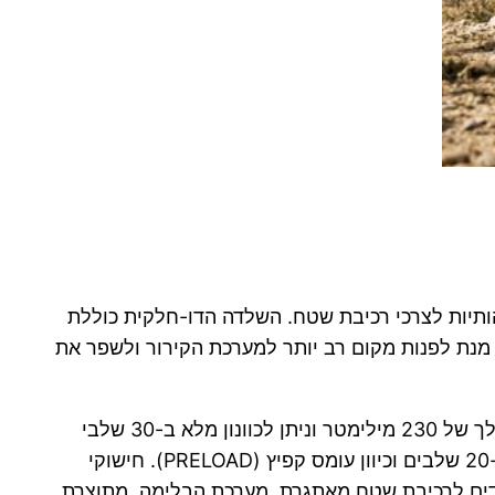
לדה, המשותפת בחלקה לדגמי ה-DUKE, אך עברה התאמות מהותיות לצרכי רכיבת שטח. השלדה הדו-חלקית כוללת
ה החדש תוכנן גם על מנת לפנות מקום רב יותר למערכת הקירור ולשפר את
מערכת המתלים בדגם זה כוללת מכלולי קצה ייעודיים: מזלג קדמי מסוג קרטריג' פתוח בקוטר 43 מילימטר מציע מהלך של 230 מילימטר וניתן לכוונון מלא ב-30 שלבי
ריבאונד וקומפרשן. הבולם האחורי, גם כן מסדרת WP APEX, מספק מהלך של 230 מילימטר וכולל כיווני ריבאונד ב-20 שלבים וכיוון עומס קפיץ (PRELOAD). חישוקי
נים ו-18 אינץ' מאחור, והם נועלים צמיגי Metzeler Karoo 4 קשוחים המיועדים לרכיבת שטח מאתגרת. מערכת הבלימה, מתוצרת