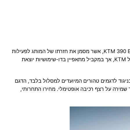
ד.ל.ב מוטוספורט, יבואנית אופנועי KTM לישראל, מכריזה על השקה משמעותית של דגם חדש לגמרי, ה-KTM 390 ENDURO R, אשר מסמן את חזרתו של המותג לפעילות
מלאה ובעוצמה. דגם זה, המיועד לרכיבת אנדורו קשוחה ומהנה, ממוצב בהתאם לפילוסופיית "READY TO RACE" של KTM, אך במקביל מתאפיין בדו-שימושיות יוצאת
מית. בניגוד לדגמים טהורים המיועדים למסלול בלבד, הדגם
שמירה על רצף רכיבה אופטימלי. מחירו התחרותי,