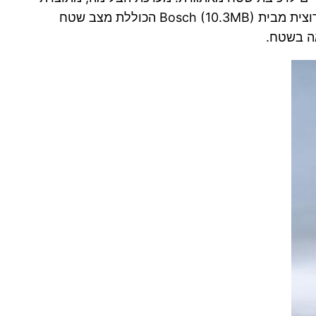
BYBRE, מורכבת מדיסק קדמי בקוטר 285 מילימטר ודיסק אחורי בקוטר 240 מילימטר, ומלווה במערכת ABS דו-ערוצית מבית Bosch (10.3MB) הכוללת מצב שטח