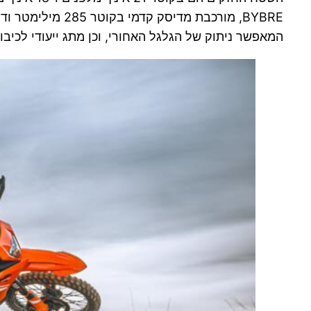
המאפשר ניתוק של הגלגל האחורי, וכן מתג ייעודי לכיבוי מוחלט של ה-ABS גם בגלגל הקדמי, ה