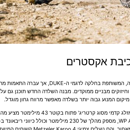
יבת אקסטרים
בבסיס ה-390 ENDURO R ניצבת שלדת Trellis מפ
שונה, משולשי היגוי מוגבהים ב-25 מילימטר וחיזוקים מבניים ממוקדים. מבנה השלד
יקום המנוע גבוה יותר בשלדה מאפשר מרווח גחון מוגדל.
השטח החזקים הם בקוטר 21 אינץ' מלפ