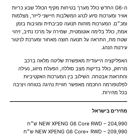
ה-G6 החדש כולל מערך בטיחות מקיף הכולל שבע כריות
אוויר ומערכות סיוע לנהג המשלבות חיישני לייזר, מצלמות
ומכ״ם. המערכות מזהות תנועה סביבתית ומגיבות בזמן
אמת, כולל בלימה אוטומטית, שמירה על מרכז נתיב, זיהוי
שטח מת, התראה על תנועה חוצה מאחור ומערכת לניטור
עירנות הנהג.
האפליקציה הייעודית מאפשרת שליטה מלאה ברכב
מרחוק, כולל בדיקות מצב סוללה, הפעלת מיזוג, נעילה
והתראות אבטחה. השילוב בין המערכות האקטיביות
לפלטפורמה החכמה מאפשר חוויית נהיגה בטוחה ויציבה
בכל מהירות.
מחירים בישראל
NEW XPENG G6 Core RWD – 204,990 ש״ח
NEW XPENG G6 Core+ RWD – 209,990 ש״ח