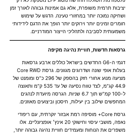
פלטפורמת הסוללה החדשה מסוג LFP מספקת לא רק
יציבות תרמית משופרת, אלא גם אמינות גבוהה לאורך זמן
ושחיקה נמוכה יותר במחזורי טעינה. הדגש על שימוש
חומרים זמינים יותר וירוקים יותר הופך את הדגם לידידותי
משמעותית לסביבה ולתהליכי הייצור המודרניים.
גרסאות חדשות, חוויית נהיגה מקיפה
דגמי ה-G6 החדשים בישראל כוללים ארבע גרסאות
בעלות אופי שונה ושדרוגים מגוונים. גרסת Core RWD
מציעה מנוע אחורי חזק בהספק של 296 כ"ס ומומנט של
44.9 קג"מ, לצד טווח נסיעה של עד 535 ק"מ ותאוצה
ל-100 קמ"ש תוך 6.7 שניות. הגרסה מיועדת לנהגים
המחפשים שילוב בין יעילות, חיסכון וביצועים מאוזנים.
גרסת Core+ מוסיפה רמת אבזור יוקרתית, עם ריפודי
נאפה, מושבי עיסוי וחישוקי 20 אינץ׳ אופציונליים. אלו
משפרים את הנוחות ומעמידים חוויית נהיגה גבוהה יותר,