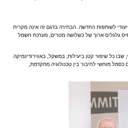
די הוועד האולימפי בישראל, ובמרכזו עמד רכב יונדאי איוניק 5 שעבר מיתוג ייעודי לשותפות החדשה. הבחירה בדגם זה אינה מקרית
סס על פלטפורמת E-GMP הייעודית לרכב חשמלי, עם בסיס גלגלים ארוך של כשלושה מטרים, מערכת חשמל
שבו כל שיפור קטן ביעילות, במשקל, באווירודינמיקה
ם כסמל מוחשי לחיבור בין טכנולוגיה מתקדמת,