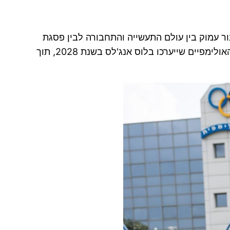
ור עמוק בין עולם התעשייה והתחבורה לבין פסגת
הספורט ההישגי. ההסכם הרב שנתי נועד ללוות את ההכנות של המשלחת האולימפית הישראלית לקראת המשחקים האולימפיים שייערכו בלוס אנג'לס בשנת 2028, תוך