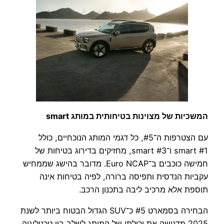
המשכיות של מצוינות בטיחותית במותג smart
עם הצטרפות ה־#5, כל דגמי המותג הנוכחיים, כולל
smart #1 ו־smart #3, מחזיקים בדירוג בטיחות של
חמישה כוכבים ב־Euro NCAP. מדובר בהישג שממחיש
עקביות הנדסית ותפיסה ברורה, לפיה בטיחות אינה
תוספת אלא מרכיב ליבה בתכנון הרכב.
הבחירה בסמארט #5 כ־SUV הגדול הבטוח ביותר לשנת
2025 מדגישה את יכולתו של המותג לשלב בין טכנולוגיה