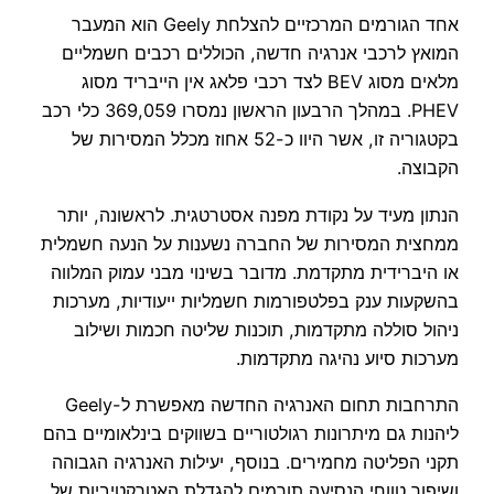
אחד הגורמים המרכזיים להצלחת Geely הוא המעבר
המואץ לרכבי אנרגיה חדשה, הכוללים רכבים חשמליים
מלאים מסוג BEV לצד רכבי פלאג אין הייבריד מסוג
PHEV. במהלך הרבעון הראשון נמסרו 369,059 כלי רכב
בקטגוריה זו, אשר היוו כ-52 אחוז מכלל המסירות של
הקבוצה.
הנתון מעיד על נקודת מפנה אסטרטגית. לראשונה, יותר
ממחצית המסירות של החברה נשענות על הנעה חשמלית
או היברידית מתקדמת. מדובר בשינוי מבני עמוק המלווה
בהשקעות ענק בפלטפורמות חשמליות ייעודיות, מערכות
ניהול סוללה מתקדמות, תוכנות שליטה חכמות ושילוב
מערכות סיוע נהיגה מתקדמות.
התרחבות תחום האנרגיה החדשה מאפשרת ל-Geely
ליהנות גם מיתרונות רגולטוריים בשווקים בינלאומיים בהם
תקני הפליטה מחמירים. בנוסף, יעילות האנרגיה הגבוהה
ושיפור טווחי הנסיעה תורמים להגדלת האטרקטיביות של