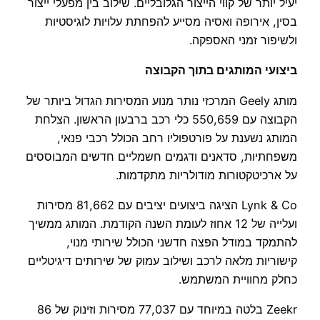
יעיל יותר של קווי הייצור הגלובליים. שילוב בין מפעלי ייצור
בסין, אירופה ואסיה מסייע להפחתת עלויות לוגיסטיות
ולשיפור זמני האספקה.
ביצועי המותגים בתוך הקבוצה
מותג Geely המרכזי נותר מנוע המסירות הגדול ביותר של
הקבוצה עם 550,659 כלי רכב ברבעון הראשון. הצלחת
המותג נשענת על פורטפוליו רחב הכולל רכבי פנאי,
משפחתיות, סדאנים ודגמים חשמליים חדשים המבוססים
על ארכיטקטורות מודולריות מתקדמות.
Lynk & Co הציגה ביצועים יציבים עם 81,662 מסירות
ועלייה של 12 אחוז לעומת השנה הקודמת. המותג ממשיך
להתמקד במודל הפצה חדשני הכולל שירותי מנוי,
קישוריות מלאה לרכב ושילוב עמוק של שירותים דיגיטליים
כחלק מחוויית המשתמש.
Zeekr בלטה במיוחד עם 77,037 מסירות וזינוק של 86