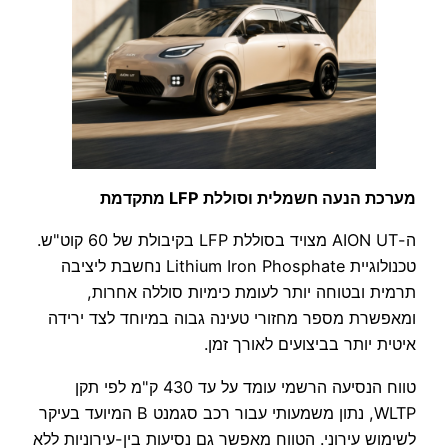
מערכת הנעה חשמלית וסוללת LFP מתקדמת
ה-AION UT מצויד בסוללת LFP בקיבולת של 60 קוט"ש.
טכנולוגיית Lithium Iron Phosphate נחשבת ליציבה
תרמית ובטוחה יותר לעומת כימיות סוללה אחרות,
ומאפשרת מספר מחזורי טעינה גבוה במיוחד לצד ירידה
איטית יותר בביצועים לאורך זמן.
טווח הנסיעה הרשמי עומד על עד 430 ק"מ לפי תקן
WLTP, נתון משמעותי עבור רכב סגמנט B המיועד בעיקר
לשימוש עירוני. הטווח מאפשר גם נסיעות בין-עירוניות ללא