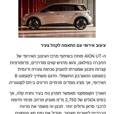
עיצוב אירופי עם התאמה לקהל צעיר
ה-AION UT פותח בשיתוף מרכז העיצוב האירופי של
החברה במילאנו, והוא מדגיש קווים מודרניים, פרופורציות
קצרות ותכנון שמטרתו להעניק נוכחות צעירה ודינמית
בסגמנט ההאצ'בק החשמלי. הדגם משתייך לסגמנט B
האירופי, אך מציג ממדים פנימיים חריגים ביחס לקטגוריה.
האורך הקומפקטי מאפשר תמרון נוח בעיר וחניה קלה, אך
בסיס גלגלים של 2,750 מ"מ מעניק מרחב פנימי הדומה
לרכבי סדאן גדולים יותר. תכנון זה משפר את מרווח
הברכיים ליושבים מאחור, מגדיל את נפח תא הנוסעים