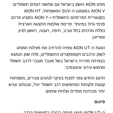
מותג AION הושק בישראל עם שלושה דגמים חשמליים:
AION V בסגמנט ה-SUV המשפחתי, AION HT
בקטגוריית הפרימיום החשמלית ו-AION Y המציע מרחב
פנימי גדול במיוחד. פריסת אולמות התצוגה הארצית
כוללת מרכזים בתל אביב, חיפה, רעננה, ראשון לציון
ומודיעין.
הגעת ה-AION UT צפויה להרחיב את פעילות המותג
לשוק הרכבים הקומפקטיים החשמליים, פלח שוק הנמצא
בצמיחה מהירה בישראל בשל מעבר מוגבר לרכב חשמלי
ושימוש עירוני אינטנסיבי.
הדגם החדש צפוי לפנות בעיקר לנהגים צעירים, משפחות
קטנות ולקוחות המחפשים רכב חשמלי יעיל, טכנולוגי ונגיש
יותר מבחינת ממדים ועלויות שימוש.
סיכום
ה-AION UT מייצג מגמה ברורה בתעשיית הרכב