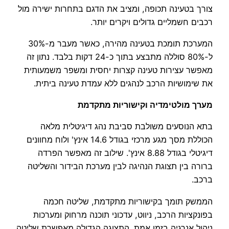
צורך בטעינה תכופה, ומציב את הדגם בתחרות ישירה מול
רכבים חשמליים גדולים ויקרים יותר.
המערכת תומכת בטעינה מהירה, כאשר מעבר מ-30%
ל-80% סוללה מתבצע בתוך כ-24 דקות בלבד. נתון זה
מאפשר עצירות טעינה קצרות יחסית ומשפר משמעותית
את שימושיות הרכב לנהגים ללא עמדת טעינה ביתית.
מערך מולטימדיה וקישוריות מתקדמת
בתא הנוסעים משולבת סביבת נהג דיגיטלית מלאה
הכוללת מסך מגע מרכזי בגודל 14.6 אינץ' ולוח מחוונים
דיגיטלי בגודל 8.88 אינץ'. שילוב זה מאפשר הפרדה
ברורה בין תצוגת הנהיגה לבין מערכת הבידור והשליטה
ברכב.
הממשק תומך בקישוריות מתקדמת, שליטה חכמה
בפונקציות הרכב, ניווט, עדכוני תוכנה מרחוק ומערכות
ניהול אנרגיה בזמן אמת. התצוגה הגדולה מאפשרת שליטה