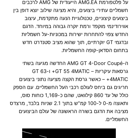
על פלטפורמת AMG.EA הייעודית של AMG לרכבים
חשמליים עתירי ביצועים, והיא מציגה שילוב יוצא דופן בין
ביצועים קיצוניים, טכנולוגיית הנעה מתקדמת, עיצוב
אווירודינמי מוקפד ורמת יוקרה גבוהה במיוחד. הדגם
החדש צפוי להתחרות ישירות במכוניות-על חשמליות
ובדגמי GT יוקרתיים, תוך שהוא מציב סטנדרט חדש
בתחום הסדאן-קופה החשמליות.
ה-AMG GT 4-Door Coupé החדשה מגיעה בשתי
גרסאות עיקריות – GT 55 4MATIC+ ו-GT 63
4MATIC+ – כאשר גרסת הקצה מציעה נתוני ביצועים
חריגים גם ביחס לעולם רכבי העל החשמליים. עם הספק
כולל של עד 860 קילוואט, שהם כ-1,169 כוחות סוס,
ותאוצה מ-0 ל-100 קמ"ש בתוך 2.1 שניות בלבד, מרצדס
מציבה את הדגם בשורה הראשונה של עולם הביצועים
החשמליים.