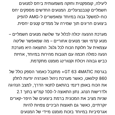
ליעילה, קומפקטית וחזקה משמעותית ביחס למנועים
חשמליים קונבנציונליים. המנועים החדשים מספקים יחס
כוח-למשקל גבוה במיוחד ומאפשרים ל-AMG להפיק
ביצועים חריגים תוך שמירה על ממדים קטנים יחסית.
מערכת ההנעה יכולה לכלול עד שלושה מנועים חשמליים –
מנוע קדמי ושני מנועים אחוריים – מה שמאפשר שליטה
עצמאית על חלוקת הכוח לכל גלגל. התוצאה היא מערכת
הנעה כפולה חכמה עם תגובות מהירות במיוחד, אחיזת
כביש גבוהה ויכולת וקטורינג מומנט מתקדמת.
בגרסת GT 63 4MATIC+ מתקבל כאמור הספק כולל של
860 קילוואט, כאשר מערכת ניהול האנרגיה יודעת לחלק
את הכוח באופן דינמי בהתאם לתנאי הדרך, למצב הנהיגה
ולדרישות הנהג. נתון התאוצה ל-100 קמ"ש בתוך 2.1
שניות מציב את המכונית ברמת ביצועים של היפר-קארים
יוקרתיים, כאשר גם תאוצות הביניים צפויות להיות
אגרסיביות במיוחד בזכות מומנט מיידי של המנועים