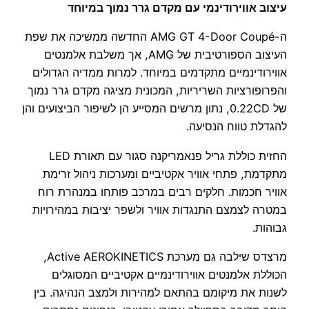
עיצוב אווירודינמי עם מקדם גרר נמוך במיוחד
ה-AMG GT 4-Door Coupé החדשה ממשיכה את שפת
העיצוב הספורטיבית של AMG, אך משלבת אלמנטים
אווירודינמיים מתקדמים במיוחד. למרות ממדיה הגדולים
והפרופורציות השריריות, המכונית מציגה מקדם גרר נמוך
של 0.22CD, נתון מרשים המסייע הן לשיפור הביצועים והן
להגדלת טווח הנסיעה.
החזית כוללת גריל פנאמריקנה סגור עם תאורת LED
מתקדמת, פתחי אוויר אקטיביים ומערכות ניהול זרימת
אוויר חכמות. חלקים רבים במרכב פותחו במנהרת רוח
במטרה לצמצם התנגדות אוויר ולשפר יציבות במהירויות
גבוהות.
מרצדס שילבה גם מערכת Active AEROKINETICS,
הכוללת אלמנטים אווירודינמיים אקטיביים המסוגלים
לשנות את מיקומם בהתאם למהירות ולמצב הנהיגה. בין