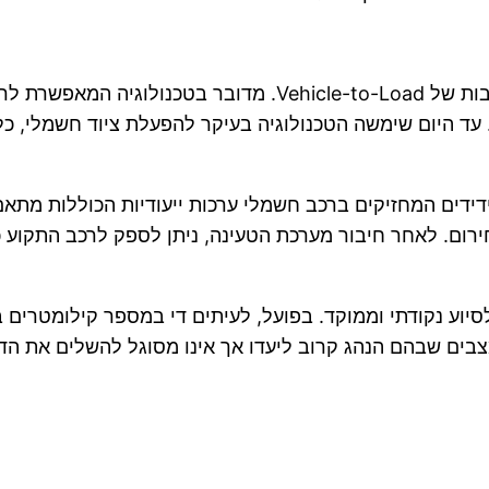
במרכז שיתוף הפעולה עומדת טכנולוגיית V2L, ראשי תיבות של oad
ד היום שימשה הטכנולוגיה בעיקר להפעלת ציוד חשמלי, כלי
רום. לאחר חיבור מערכת הטעינה, ניתן לספק לרכב התקוע
וע נקודתי וממוקד. בפועל, לעיתים די במספר קילומטרים ב
צבים שבהם הנהג קרוב ליעדו אך אינו מסוגל להשלים את הד