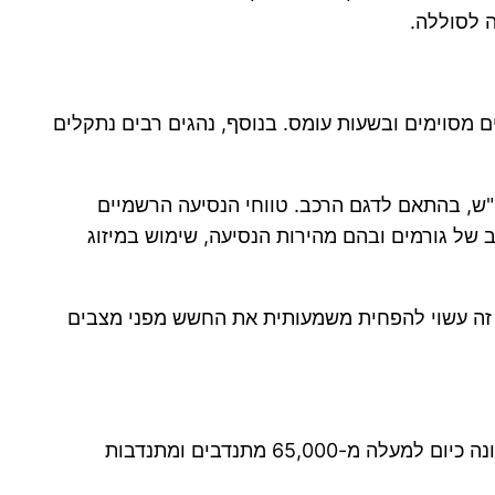
 לסוללה.
מסוימים ובשעות עומס. בנוסף, נהגים רבים נתקלים
ום-יון המותקנות ברכבים חשמליים מודרניים מציעות כיום קיבולות הנעות בדרך כלל בין 40 ל-120 קוט"ש, בהתאם לדגם הרכב. טווחי הנסיעה הרשמיים
ווחים ממגוון רחב של גורמים ובהם מהירות הנסיעה, שימוש במיזוג
ג זה עשוי להפחית משמעותית את החשש מפני מצבים
ארגון ידידים, שהוקם בשנת 2006, הפך במהלך השנים לאחד הגופים ההתנדבותיים המשמעותיים בישראל. הארגון מונה כיום למעלה מ-65,000 מתנדבים ומתנדבות