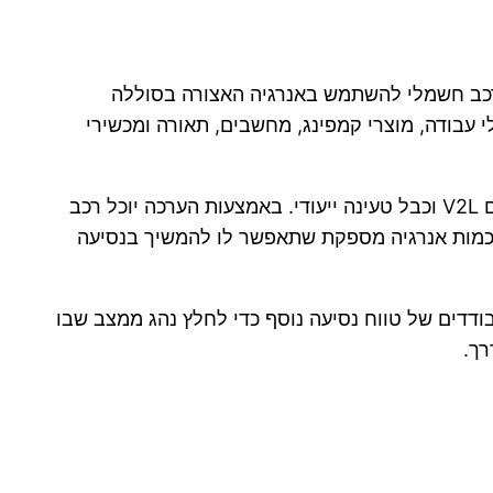
Vehicle-to-L. מדובר בטכנולוגיה המאפשרת לרכב חשמלי להשתמש באנרגיה האצורה בסוללה
 עבודה, מוצרי קמפינג, מחשבים, תאורה ומכשירי
במסגרת המיזם החדש תספק כלמוביל למאות מתנדבי ידידים המחזיקים ברכב חשמלי ערכות ייעודיות הכוללות מתאם V2L וכבל טעינה ייעודי. באמצעות הערכה יוכל רכב
 כמות אנרגיה מספקת שתאפשר לו להמשיך בנסיעה
ודדים של טווח נסיעה נוסף כדי לחלץ נהג ממצב שבו
רך.