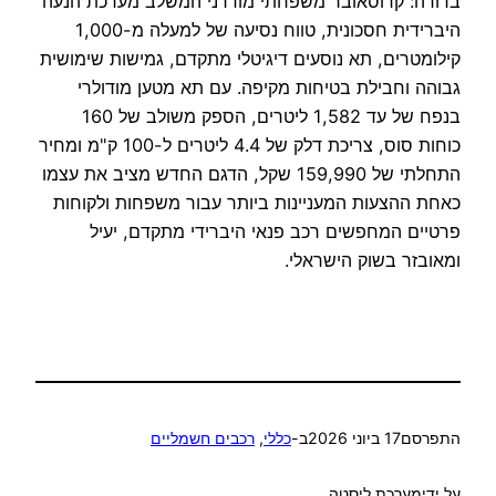
ברורה: קרוסאובר משפחתי מודרני המשלב מערכת הנעה
היברידית חסכונית, טווח נסיעה של למעלה מ-1,000
קילומטרים, תא נוסעים דיגיטלי מתקדם, גמישות שימושית
גבוהה וחבילת בטיחות מקיפה. עם תא מטען מודולרי
בנפח של עד 1,582 ליטרים, הספק משולב של 160
כוחות סוס, צריכת דלק של 4.4 ליטרים ל-100 ק"מ ומחיר
התחלתי של 159,990 שקל, הדגם החדש מציב את עצמו
כאחת ההצעות המעניינות ביותר עבור משפחות ולקוחות
פרטיים המחפשים רכב פנאי היברידי מתקדם, יעיל
ומאובזר בשוק הישראלי.
התפרסם
17 ביוני 2026
ב-
כללי
, 
רכבים חשמליים
על ידי
מערכת ליסטה