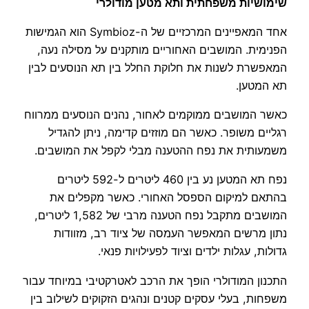
שימושיות משפחתית ותא מטען מודולרי
אחד המאפיינים המרכזיים של ה-Symbioz הוא הגמישות
הפנימית. המושבים האחוריים מותקנים על מסילה נעה,
המאפשרת לשנות את חלוקת החלל בין תא הנוסעים לבין
תא המטען.
כאשר המושבים ממוקמים לאחור, נהנים הנוסעים ממרווח
רגליים משופר. כאשר הם מוזזים קדימה, ניתן להגדיל
משמעותית את נפח ההטענה מבלי לקפל את המושבים.
נפח תא המטען נע בין 460 ליטרים ל-592 ליטרים
בהתאם למיקום הספסל האחורי. כאשר מקפלים את
המושבים מתקבל נפח הטענה מרבי של 1,582 ליטרים,
נתון מרשים המאפשר העמסה של ציוד רב, מזוודות
גדולות, עגלות ילדים וציוד לפעילויות פנאי.
התכנון המודולרי הופך את הרכב לאטרקטיבי במיוחד עבור
משפחות, בעלי עסקים קטנים ונהגים הזקוקים לשילוב בין