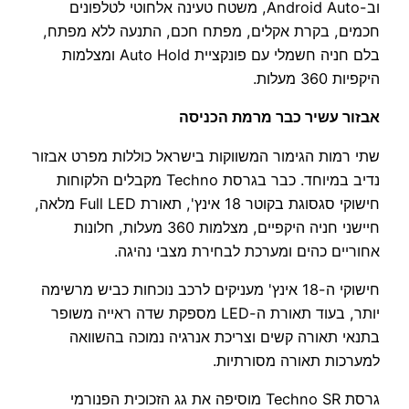
וב-Android Auto, משטח טעינה אלחוטי לטלפונים
חכמים, בקרת אקלים, מפתח חכם, התנעה ללא מפתח,
בלם חניה חשמלי עם פונקציית Auto Hold ומצלמות
היקפיות 360 מעלות.
אבזור עשיר כבר מרמת הכניסה
שתי רמות הגימור המשווקות בישראל כוללות מפרט אבזור
נדיב במיוחד. כבר בגרסת Techno מקבלים הלקוחות
חישוקי סגסוגת בקוטר 18 אינץ', תאורת Full LED מלאה,
חיישני חניה היקפיים, מצלמות 360 מעלות, חלונות
אחוריים כהים ומערכת לבחירת מצבי נהיגה.
חישוקי ה-18 אינץ' מעניקים לרכב נוכחות כביש מרשימה
יותר, בעוד תאורת ה-LED מספקת שדה ראייה משופר
בתנאי תאורה קשים וצריכת אנרגיה נמוכה בהשוואה
למערכות תאורה מסורתיות.
גרסת Techno SR מוסיפה את גג הזכוכית הפנורמי