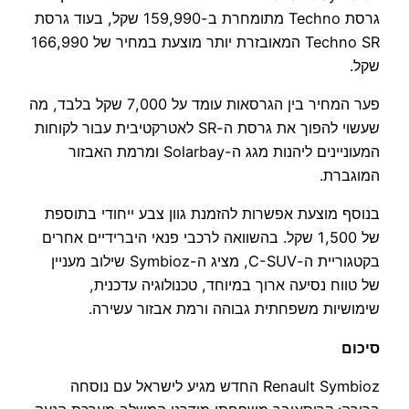
גרסת Techno מתומחרת ב-159,990 שקל, בעוד גרסת
Techno SR המאובזרת יותר מוצעת במחיר של 166,990
שקל.
פער המחיר בין הגרסאות עומד על 7,000 שקל בלבד, מה
שעשוי להפוך את גרסת ה-SR לאטרקטיבית עבור לקוחות
המעוניינים ליהנות מגג ה-Solarbay ומרמת האבזור
המוגברת.
בנוסף מוצעת אפשרות להזמנת גוון צבע ייחודי בתוספת
של 1,500 שקל. בהשוואה לרכבי פנאי היברידיים אחרים
בקטגוריית ה-C-SUV, מציג ה-Symbioz שילוב מעניין
של טווח נסיעה ארוך במיוחד, טכנולוגיה עדכנית,
שימושיות משפחתית גבוהה ורמת אבזור עשירה.
סיכום
Renault Symbioz החדש מגיע לישראל עם נוסחה