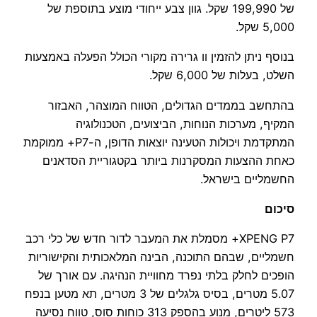
של 199,990 שקל. גוון צבע ייחודי מוצע בתוספת של
5,000 שקל.
בנוסף ניתן להזמין וו גרירה מקורי הכולל הפעלה באמצעות
השלט, בעלות של 6,000 שקל.
בהתחשב בממדים הגדולים, הטווח המוצהר, האבזור
המקיף, מערכות הנוחות, הביצועים, הטכנולוגיה
המתקדמת ויכולות הטעינה יוצאות הדופן, ה-P7+ ממוקמת
כאחת ההצעות המסקרנות ביותר בקטגוריית הסדאנים
החשמליים בישראל.
סיכום
XPENG P7+ מסמלת את המעבר לדור חדש של כלי רכב
חשמליים, שבהם התוכנה, הבינה המלאכותית והקישוריות
הופכים לחלק בלתי נפרד מחוויית הנהיגה. עם אורך של
5.07 מטרים, בסיס גלגלים של 3 מטרים, תא מטען בנפח
573 ליטרים, מנוע בהספק 313 כוחות סוס, טווח נסיעה