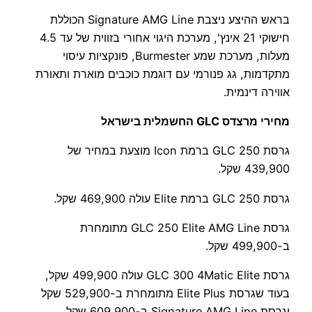
בראש ההיצע ניצבת Signature AMG Line הכוללת
חישוקי 21 אינץ', מערכת היגוי אחורי בזווית של עד 4.5
מעלות, מערכת שמע Burmester, פונקציות עיסוי
מתקדמות, גג פנורמי עם דוגמת כוכבים מוארת ותאורת
אווירה דינמית.
מחירי מרצדס GLC החשמלית בישראל
גרסת GLC 250 ברמת Icon מוצעת במחיר של
439,900 שקל.
גרסת GLC 250 ברמת Elite עולה 469,900 שקל.
גרסת GLC 250 Elite AMG Line מתומחרת
ב-499,900 שקל.
גרסת GLC 300 4Matic Elite עולה 499,900 שקל,
בעוד שגרסת Elite Plus מתומחרת ב-529,900 שקל
וגרסת Signature AMG Line ב-609,900 שקל.