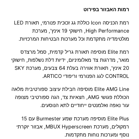
רמות האבזור בפירוט
רמת הכניסה Icon כוללת גג זכוכית פנורמי, תאורת LED
High Performance, חישוקי 19 אינץ', מערכת
מולטימדיה מתקדמת וכל מערכות הבטיחות המרכזיות.
רמת Elite מוסיפה תאורת גריל קדמית, סמל מרצדס
מואר, מדרגות צד מאלומיניום, ידיות דלת נשלפות, חישוקי
20 אינץ', תאורת אווירה בעלת 64 צבעים, מערכת SKY
CONTROL לגג הפנורמי וריפודי ARTICO.
Elite AMG Line מוסיפה חבילת עיצוב ספורטיבית מלאה
הכוללת פגושי AMG, חצאיות צד, הגה ספורטיבי מצופה
עור נאפה ואלמנטים ייחודיים לתא הנוסעים.
Elite Plus מוסיפה מערכת שמע Burmester עם 15
רמקולים, מערכת MBUX Hyperscreen, אבזור יוקרתי
נוסף ומערכות נוחות מתקדמות.