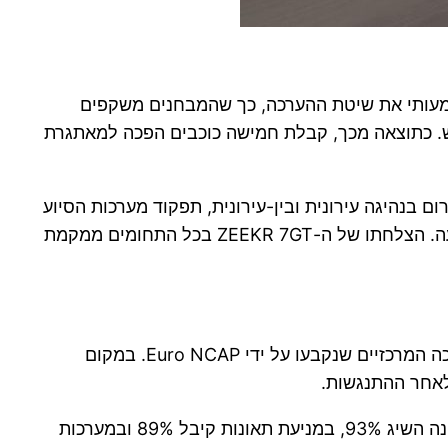
 אינו מסתכם במספר הכוכבים בלבד. החל משנת 2026 שינה Euro NCAP באופן משמעותי את שיטת ההערכה, כך שהמבחנים משקפים
יש. כתוצאה מכך, קבלת חמישה כוכבים הפכה למאתגרת
ם בנהיגה עירונית ובין-עירונית, תפקוד מערכות הסיוע
לנהג, תגובת הרכב לאחר תאונה, הגנה על ילדים ונוסעים מבוגרים, וכן בטיחות מערכות החשמל והסוללה לאחר פגיעה. הצלחתו של ה-ZEEKR 7GT בכל התחומים ממקמת
אחד המאפיינים הבולטים של תוצאות המבחן הוא האחידות בציונים הגבוהים שהשיג הרכב בכל ארבעת תחומי ההערכה המרכזיים שנקבעו על ידי Euro NCAP. במקום
לאחר ההתנגשות.
בקטגוריית בטיחות לאחר תאונה קיבל הדגם את הציון הגבוה ביותר – 95%. בקטגוריית ההגנה על הנוסעים בזמן תאונה השיג 93%, במניעת תאונות קיבל 89% ובמערכות