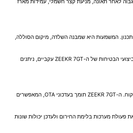
בוה לאחר תאונה, מניעת קצר חשמלי, עמידות מארז
 התכנון. המשמעות היא שמבנה השלדה, מיקום הסוללה,
במסגרת תהליך ההערכה של Euro NCAP העבירה החברה למעלה מ-70 דוחות טכניים מפורטים, שנועדו להוכיח כי ביצועי הבטיחות של ה-ZEEKR 7GT עקביים, ניתנים
אחד היתרונות של פלטפורמות רכב מודרניות הוא האפשרות לשדרג את מערכות הבטיחות גם לאחר מסירת הרכב ללקוח. ה-ZEEKR 7GT תומך בעדכוני OTA, המאפשרים
את פעולת מערכות בלימת החירום ולעדכן יכולות שונות