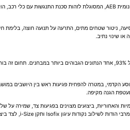
בין המערכות שנבחנו נמצאת מערכת בלימת חירום אוטונומית AEB, המסוגלת לזהו
עה, ניטור שטחים מתים, התרעה על תנועה חוצה, בלימת חיר
או שינוי נתיב.
בתחום ההגנה בזמן תאונה קיבל ה-ZEEKR 7GT ציון של 93%, אחד הנתונים הגבוהים
וסע הקדמי, במטרה להפחית פגיעות ראש בין היושבים במושבי
 מעטפת הגנה מקיפה.
ות והאחוריות, ביצועים מצוינים בפגיעות צד, שמירה על של
i-Si, לצד ביצועים גבוהים במיוחד בעת שימוש במושבי בטיחות.