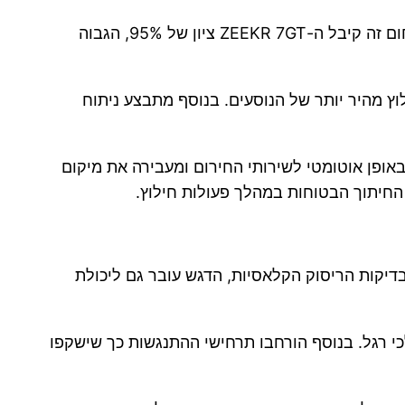
אחד החידושים המשמעותיים בפרוטוקול החדש הוא ההתייחסות הרחבה למה שמתרחש לאחר סיום ההתנגשות. בתחום זה קיבל ה-ZEEKR 7GT ציון של 95%, הגבוה
 מהיר יותר של הנוסעים. בנוסף מתבצע ניתוח
ומטית לאחר התאונה לצמצום הסיכון להתנגשות משנית, מערכת eCall המתקשרת באופן אוטומטי לשירותי החירום ומעבירה את מיקום
י. מעבר לבדיקות הריסוק הקלאסיות, הדגש עובר גם ליכולת
לכי רגל. בנוסף הורחבו תרחישי ההתנגשות כך שישקפו