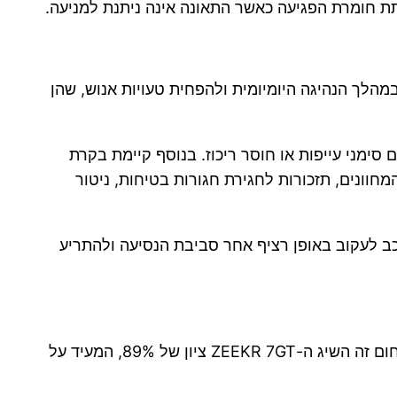
ות שנועדו לסייע לנהג במהלך הנהיגה היומיומית ולהפחית טעויות אנוש, שהן
ימני עייפות או חוסר ריכוז. בנוסף קיימת בקרת
וונים, תזכורות לחגירת חגורות בטיחות, ניטור
ב לעקוב באופן רציף אחר סביבת הנסיעה ולהתריע
אחד התחומים החשובים ביותר במבחני Euro NCAP המודרניים הוא היכולת למנוע תאונה עוד לפני התרחשותה. בתחום זה השיג ה-ZEEKR 7GT ציון של 89%, המעיד על