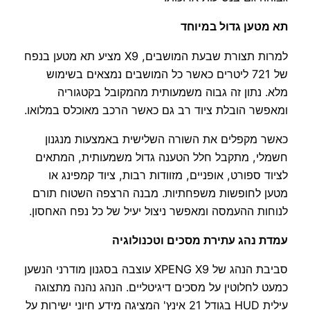
תא מטען גדול במיוחד
למרות תצורת שבעת המושבים, X9 מציע תא מטען בנפח
של 721 ליטרים כאשר כל המושבים נמצאים בשימוש
מלא. נתון זה גבוה משמעותית מהמקובל בקטגוריה
ומאפשר הובלת ציוד רב גם כאשר הרכב מאוכלס במלואו.
כאשר מקפלים את השורה השלישית באמצעות מנגנון
חשמלי, מתקבל חלל הטענה גדול משמעותית, המתאים
לציוד ספורט, אופניים, מזוודות רבות, ציוד קמפינג או
מטען לחופשות משפחתיות. מבנה הרצפה השטוח תורם
לנוחות ההעמסה ומאפשר ניצול יעיל של כל נפח האחסון.
עמדת נהג עתירת מסכים וטכנולוגיה
סביבת הנהג של XPENG X9 עוצבה בסגנון מודרני הנשען
כמעט לחלוטין על מסכים דיגיטליים. הנהג נהנה מתצוגה
עילית HUD בגודל 21 אינץ' המציגה מידע חיוני ישירות על