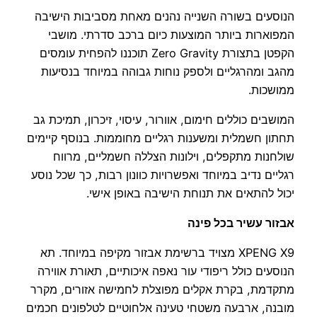
הנוסעים בשורה השנייה נהנים מאחת מסביבות הישיבה
המפוארות ביותר המוצעות כיום ברכב סדרתי. מושבי
הקפטן בתצורת Zero Gravity תוכננו להפחית עומסים
מהגב ומהרגליים ולספק נוחות גבוהה במיוחד בנסיעות
ממושכות.
המושבים כוללים חימום, אוורור, עיסוי, זיכרון, תמיכת גב
תחתון חשמלית ומשענות רגליים מחוממות. בנוסף קיימים
שולחנות מתקפלים, וילונות הצללה חשמליים, מרווח
רגליים נדיב במיוחד ואפשרויות כוונון רבות, כך שכל נוסע
יכול להתאים את תנוחת הישיבה באופן אישי.
אבזור עשיר בכל פינה
XPENG X9 מצויד ברשימת אבזור מקיפה במיוחד. תא
הנוסעים כולל ריפודי עור נאפה איכותיים, תאורת אווירה
מתקדמת, בקרת אקלים מפוצלת לחמישה אזורים, מקרר
מובנה, ארבעה משטחי טעינה אלחוטיים לטלפונים חכמים