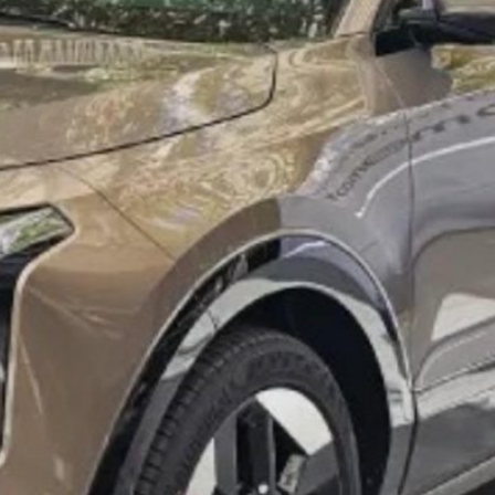
יבה את משפחת הדגמים ההיברידיים
החדש ונירו הייבריד המחודש מצטרפים 