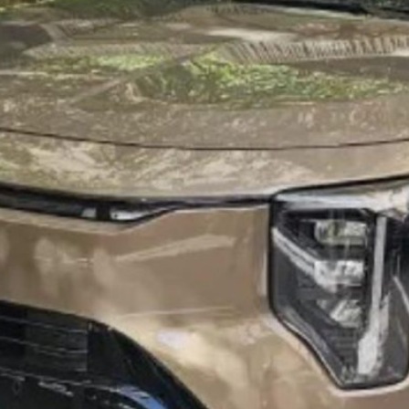
 בישראל: ספורטאז' פלאג-אין
להיצע 2026