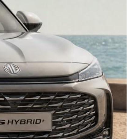
דגמי ZS Hybrid+, HS Hybrid+ ו-EHS PHEV